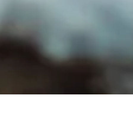
On est heureux de vous inviter aujourd’hui a découvrir
notre joli projet Inspiration Mariage en Hiver en Alsace.
Des couleurs envoutantes, une lumière magique, une déco