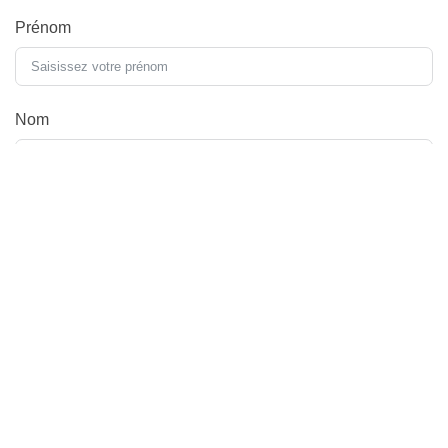
Prénom
Nom
E-mail
Téléphone
Type de séance photo souhaitée