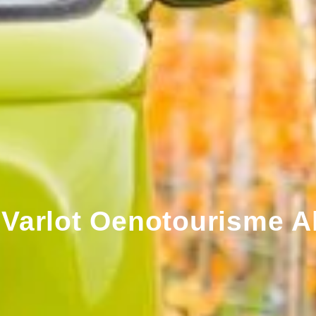
 Varlot Oenotourisme A