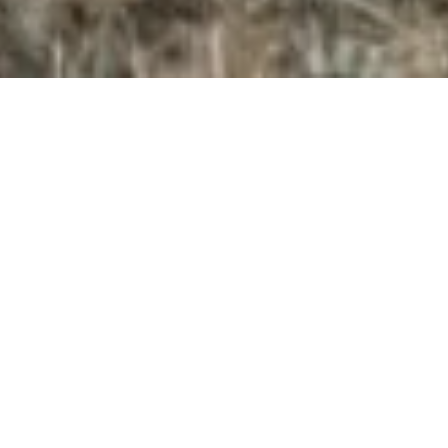
On adoooore vous raconter tous les jolis jours,
événements , aventures & mariages auxquels on a la
chance d’assister. découvrez aujourd’hui le reportage
Mariage Pastel – Château Du Pourtalès. Un couple
adorable, des amis au top, la famille aussi, un beau décor
& puis de l’amour & de la joie !! Quel bonheur de préparer
cet article, de revivre ces moments, la chaleur, le bonheur,
les couleurs, les humeurs… On aime tant raconter vos
histoires, les chapitres, les paragraphes & parfois même
lire entre les lignes…
Partager vos grands moments, tendres instants, raconter la