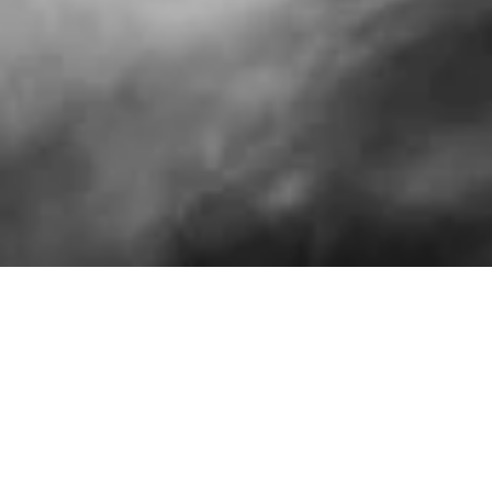
D’aventures en aventures, de moments forts en moments
encore plus forts… quel honneur, quel bonheur de vous
accompagner dans ces instants précieux de vos vies. En
créant Babouchkatelier, il y a un peu plus de dix ans, l’idée
était de vous suivre dans différents chapitres de vos
histoires de vies, de raconter en images, en photos.