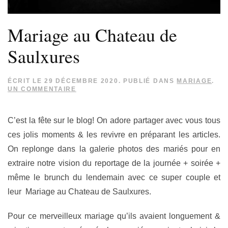
Mariage au Chateau de
Saulxures
ÉCRIT LE
29 DÉCEMBRE 2020
. PUBLIÉ DANS
MARIAGE
.
SUR
UN COMMENTAIRE
MARIAGE
AU
CHATEAU
C’est la fête sur le blog! On adore partager avec vous tous
DE
SAULXURES
ces jolis moments & les revivre en préparant les articles.
On replonge dans la galerie photos des mariés pour en
extraire notre vision du reportage de la journée + soirée +
même le brunch du lendemain avec ce super couple et
leur Mariage au Chateau de Saulxures.
Pour ce merveilleux mariage qu’ils avaient longuement &