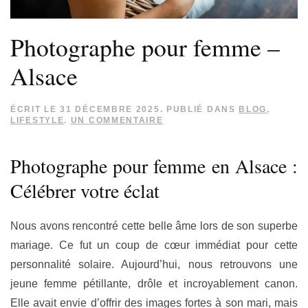
Photographe pour femme –
Alsace
ÉCRIT LE
31 DÉCEMBRE 2025
. PUBLIÉ DANS
BLOG
,
SUR
LIFESTYLE
.
UN COMMENTAIRE
PHOTOGRAPHE
POUR
FEMME
Photographe pour femme en Alsace :
–
ALSACE
Célébrer votre éclat
Nous avons rencontré cette belle âme lors de son superbe
mariage. Ce fut un coup de cœur immédiat pour cette
personnalité solaire. Aujourd’hui, nous retrouvons une
jeune femme pétillante, drôle et incroyablement canon.
Elle avait envie d’offrir des images fortes à son mari, mais