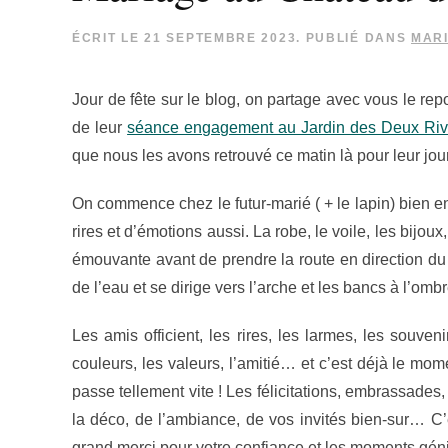
ÉCRIT LE
21 SEPTEMBRE 2023
. PUBLIÉ DANS
MAR
Jour de fête sur le blog, on partage avec vous le re
de leur
séance engagement au Jardin des Deux Riv
que nous les avons retrouvé ce matin là pour leur jou
On commence chez le futur-marié ( + le lapin) bien e
rires et d’émotions aussi. La robe, le voile, les bijou
émouvante avant de prendre la route en direction du 
de l’eau et se dirige vers l’arche et les bancs à l’om
Les amis officient, les rires, les larmes, les souvenir
couleurs, les valeurs, l’amitié… et c’est déjà le mo
passe tellement vite ! Les félicitations, embrassades
la déco, de l’ambiance, de vos invités bien-sur… C’es
grand merci pour votre confiance et les moments géni