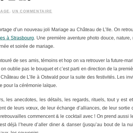
SUR
IAGE
.
UN COMMENTAIRE
MARIAGE
AU
CHÂTEAU
portage d’un nouveau joli Mariage au Château de L’Ile. On ret
DE
L’ILE
es à Strasbourg
. Une première aventure photo douce, nature, 
rnée et soirée de mariage.
ntouré de ses amis, témoins et hop on va retrouver la future-m
x, on oublie pas le bouquet et c’est parti en direction de la pre
Château de L’Ile à Ostwald pour la suite des festivités. Les in
bre pour la cérémonie laïque.
s, les anecdotes, les détails, les regards, rituels, tout y est e
ment de leurs vœux, de leur échange d’alliances, de leur sorti
, retrouvailles commencent & le cocktail avec ! On prend aussi 
t déjà l’heure d’aller diner & danser (jusqu’au bout de la nuii
aux, les souvenirs.