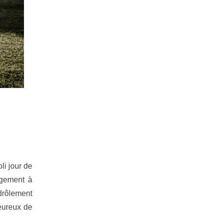
li jour de
agement à
 drôlement
heureux de